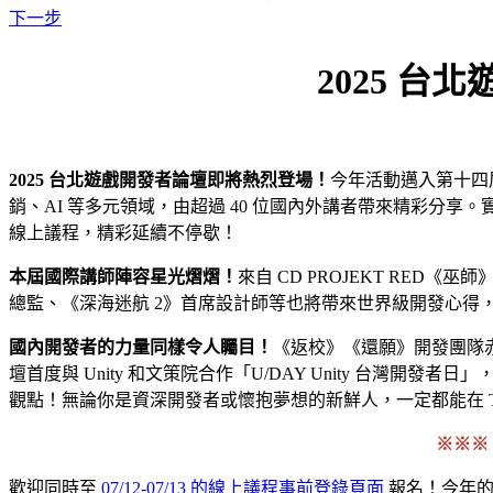
下一步
2025 
2025 台北遊戲開發者論壇即將熱烈登場！
今年活動邁入第十四
銷、AI 等多元領域，由超過 40 位國內外講者帶來精彩分享。實體論壇
線上議程，精彩延續不停歇！
本屆國際講師陣容星光熠熠！
來自 CD PROJEKT RED
總監、《深海迷航 2》首席設計師等也將帶來世界級開發心得
國內開發者的力量同樣令人矚目！
《返校》《還願》開發團隊
壇首度與 Unity 和文策院合作「U/DAY Unity 台灣開發
觀點！無論你是資深開發者或懷抱夢想的新鮮人，一定都能在 T
※※※
歡迎同時至
07/12-07/13 的線上議程事前登錄頁面
報名！今年的