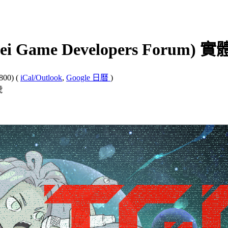
 Game Developers Forum)
800)
(
iCal/Outlook
,
Google 日曆
)
號