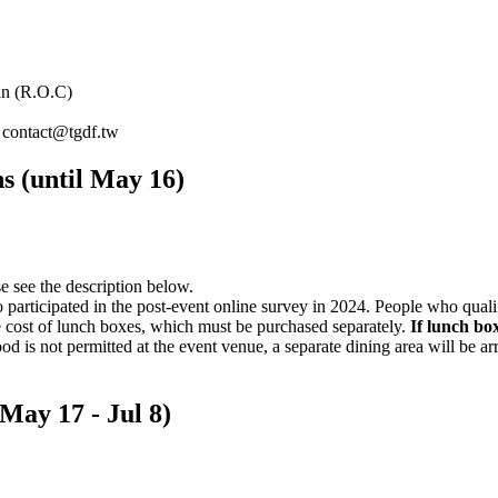
an (R.O.C)
o contact@tgdf.tw
ns (until May 16)
se see the description below.
 participated in the post-event online survey in 2024. People who qualify
he cost of lunch boxes, which must be purchased separately.
If lunch bo
od is not permitted at the event venue, a separate dining area will be 
(May 17 - Jul 8)