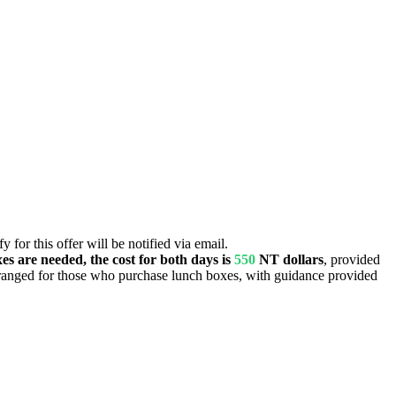
 for this offer will be notified via email.
xes are needed, the cost for both days is
550
NT dollars
, provided
arranged for those who purchase lunch boxes, with guidance provided