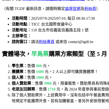
（有關 TGDF 最新訊息，請隨時鎖定
論壇官網
及
粉絲頁
）
活動時間：
2025/07/9-2025/07/10, 每日 08:30-17:30
活動地點：
TICC 台北國際會議中心
活動地址：
110 台北市信義區信義路五段 1 號
主辦單位：
諮詢窗口：
請洽
粉絲專頁
或來信 contact@tgdf.tw
實體場次，
早鳥票
購票方案類型（至 5 月 
學生票：
售價
900
元。
團體票：
售價
1600
元。2 人以上即可購買團體票！
個人票：
售價
1900
元。
個人贊助票
：售價
3900
元，限量販售。贊助票具有特殊
老朋友回歸票
：售價
1710
元。為 2024 年度參與事前
除了個人贊助票外，上述費用中，沒有包括中午餐盒費用
地規定不能攜帶外食，若有加購餐盒，會另外安排用餐地