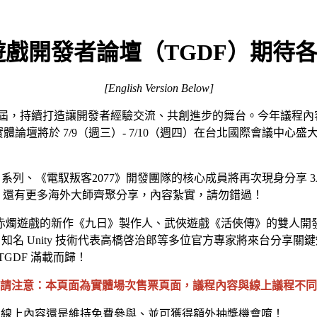
台北遊戲開發者論壇（TGDF）期待
[English Version Below]
屆，持續打造讓開發者經驗交流、共創進步的舞台。今年議程內
將於 7/9（週三）- 7/10（週四）在台北國際會議中心盛大舉行，當週
《巫師》系列、《電馭叛客2077》開發團隊的核心成員將再次現身分享
，還有更多海外大師齊聚分享，內容紮實，請勿錯過！
赤燭遊戲的新作《九日》製作人、武俠遊戲《活俠傳》的雙人開
者日」，知名 Unity 技術代表高橋啓治郎等多位官方專家將來台分享關鍵
GDF 滿載而歸！
 請注意：本頁面為實體場次售票頁面，議程內容與線上議程不同
線上內容還是維持免費參與、並可獲得額外抽獎機會唷！