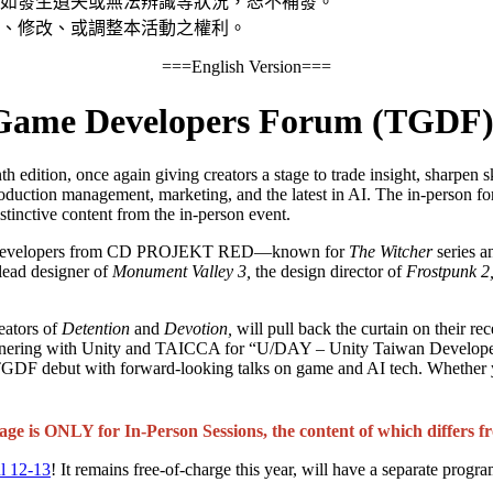
如發生遺失或無法辨識等狀況，恕不補發。
、修改、或調整本活動之權利。
===English Version===
 Game Developers Forum (TGDF)
nth edition, once again giving creators a stage to trade insight, sharpen
 production management, marketing, and the latest in AI. The in-person 
stinctive content from the in-person event.
 developers from CD PROJEKT RED—known for
The Witcher
series 
 lead designer of
Monument Valley 3,
the design director of
Frostpunk 2
ators of
Detention
and
Devotion,
will pull back the curtain on their rec
artnering with Unity and TAICCA for “U/DAY – Unity Taiwan Develop
 TGDF debut with forward-looking talks on game and AI tech. Whethe
e is ONLY for In-Person Sessions, the content of which differs 
ul 12-13
! It remains free-of-charge this year, will have a separate progr