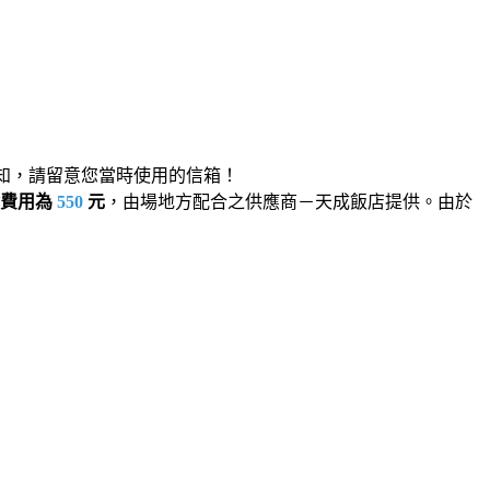
式通知，請留意您當時使用的信箱！
盒費用為
550
元
，由場地方配合之供應商－天成飯店提供。由於