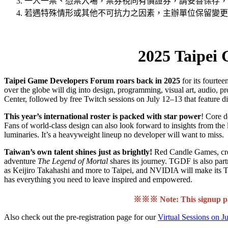
一人一票、憑票入場，票券視同有價證券，請妥善保存，
若遇特殊情形或其他不可抗力之因素，主辦單位保留變更
2025 Taipei
Taipei Game Developers Forum roars back in 2025
for its fourtee
over the globe will dig into design, programming, visual art, audio,
Center, followed by free Twitch sessions on July 12–13 that feature di
This year’s international roster is packed with star power
! Core
Fans of world-class design can also look forward to insights from the
luminaries. It’s a heavyweight lineup no developer will want to miss.
Taiwan’s own talent shines just as brightly!
Red Candle Games, cre
adventure
The Legend of Mortal
shares its journey. TGDF is also p
as Keijiro Takahashi and more to Taipei, and NVIDIA will make its
has everything you need to leave inspired and empowered.
※※※ Note: This signup pag
Also check out the pre-registration page for our
Virtual Sessions on J