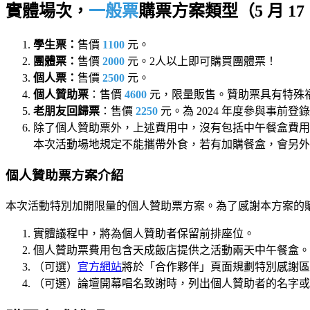
實體場次，
一般票
購票方案類型（5 月 17 日
學生票：
售價
1100
元。
團體票：
售價
2000
元。2人以上即可購買團體票！
個人票：
售價
2500
元。
個人贊助票
：售價
4600
元，限量販售。贊助票具有特殊
老朋友回歸票
：售價
2250
元。為 2024 年度參與事前
除了個人贊助票外，上述費用中，沒有包括中午餐盒費
本次活動場地規定不能攜帶外食，若有加購餐盒，會另外
個人贊助票方案介紹
本次活動特別加開限量的個人贊助票方案。為了感謝本方案的
實體議程中，將為個人贊助者保留前排座位。
個人贊助票費用包含天成飯店提供之活動兩天中午餐盒。
（可選）
官方網站
將於「合作夥伴」頁面規劃特別感謝區
（可選）論壇開幕唱名致謝時，列出個人贊助者的名字或