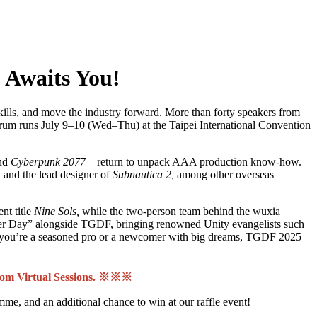
 Awaits You!
 skills, and move the industry forward. More than forty speakers from
forum runs July 9–10 (Wed–Thu) at the Taipei International Convention
and
Cyberpunk 2077
—return to unpack AAA production know-how.
,
and the lead designer of
Subnautica 2,
among other overseas
ent title
Nine Sols,
while the two-person team behind the wuxia
er Day” alongside TGDF, bringing renowned Unity evangelists such
r you’re a seasoned pro or a newcomer with big dreams, TGDF 2025
from Virtual Sessions. ※※※
amme, and an additional chance to win at our raffle event!