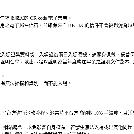
取您的 QR code 電子票卷。
之電子郵件信箱，並確保來自 KKTIX 的信件不會被過濾為
取入場證與資料袋，入場證為兩日入場憑據，請隨身佩戴、妥善
學生證證明在學，或出示足以證明為當年度應屆畢業之證明文件影本
員。
免到場無法掃描和識別，而不能入場。
IX 平台方進行退款流程。退票時平台方將酌收 10% 手續費、且活動
路、網站購票，以免影響自身權益，若發生無法入場或是其他問題，主