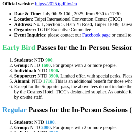
Official website
:
https://2025.tgdf.tw/en
Date & Time:
July 9th & 10th, 2025, from 8:30 to 17:30
Location:
Taipei International Convention Center (TICC)
Address:
No. 1, Section 5, Hsin-Yi Road, Taipei 11049, Taiw
Organizer:
TGDF Executive Committee
Event Inquiries:
please contact our
Facebook page
or email t
Early Bird
Passes for the In-Person Sessio
Students:
NTD
900
.
Group:
NTD
1600
.
For groups with 2 or more people.
Individual:
NTD
1900
.
Supporter:
NTD
3900
.
Limited offer, with special perks. Plea
Alumni:
NTD
1710
.
This is an additional benefit for those who
Except for the Supporter pass, the above fees do not include t
by the Cosmos Hotel, TICC's designated supplier. As outside fo
by on-site staff.
Regular
Passes for the In-Person Sessions 
Students:
NTD
1100
.
Group:
NTD
2000
.
For groups with 2 or more people.