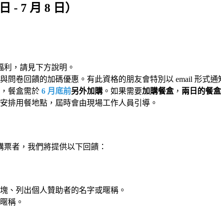
 - 7 月 8 日）
福利，請見下方說明。
登錄與問卷回饋的加碼優惠。有此資格的朋友會特別以 email 形
用，餐盒需於
6 月底前
另外加購
。如果需要
加購餐盒
，
兩日的餐
安排用餐地點，屆時會由現場工作人員引導。
購票者，我們將提供以下回饋：
塊、列出個人贊助者的名字或暱稱。
暱稱。