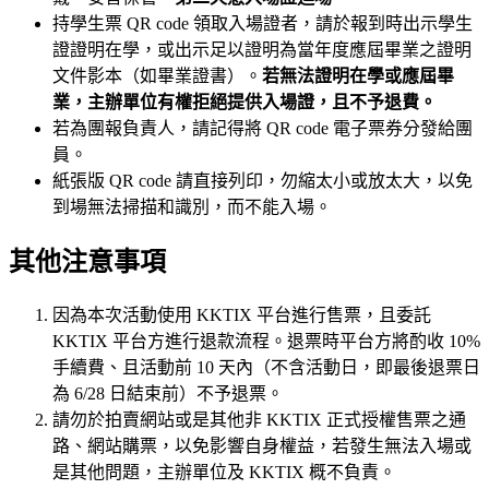
持學生票 QR code 領取入場證者，請於報到時出示學生
證證明在學，或出示足以證明為當年度應屆畢業之證明
文件影本（如畢業證書）。
若無法證明在學或應屆畢
業，主辦單位有權拒絕提供入場證，且不予退費。
若為團報負責人，請記得將 QR code 電子票券分發給團
員。
紙張版 QR code 請直接列印，勿縮太小或放太大，以免
到場無法掃描和識別，而不能入場。
其他注意事項
因為本次活動使用 KKTIX 平台進行售票，且委託
KKTIX 平台方進行退款流程。退票時平台方將酌收 10%
手續費、且活動前 10 天內（不含活動日，即最後退票日
為 6/28 日結束前）不予退票。
請勿於拍賣網站或是其他非 KKTIX 正式授權售票之通
路、網站購票，以免影響自身權益，若發生無法入場或
是其他問題，主辦單位及 KKTIX 概不負責。