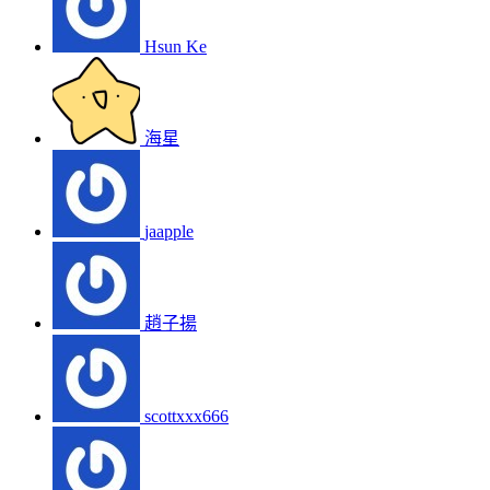
Hsun Ke
海星
jaapple
趙子揚
scottxxx666