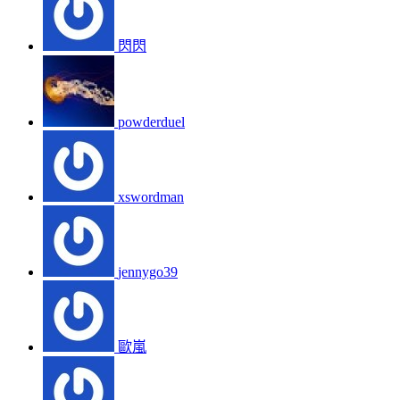
閃閃
powderduel
xswordman
jennygo39
歐嵐