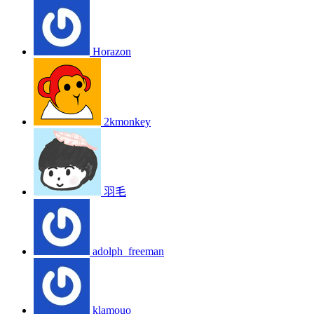
Horazon
2kmonkey
羽毛
adolph_freeman
klamouo