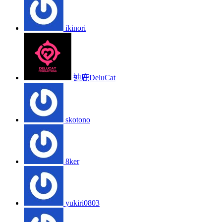
ikinori
迪鹿DeluCat
skotono
8ker
yukiri0803