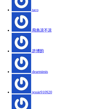
taco
飛鳥涼不涼
許博鈞
dearmimis
jessie910920