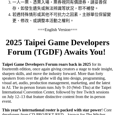
一人一票、憑票入場，票券視同有價證券，請妥善保
存，如發生遺失或無法辨識等狀況，恕不補發。
若遇特殊情形或其他不可抗力之因素，主辦單位保留變
更、修改、或調整本活動之權利。
===English Version===
2025 Taipei Game Developers
Forum (TGDF) Awaits You!
Taipei Game Developers Forum roars back in 2025
for its
fourteenth edition, once again giving creators a stage to trade insight,
sharpen skills, and move the industry forward. More than forty
speakers from over the globe will dig into design, programming,
visual art, audio, production management, marketing, and the latest
in AI. The in-person forum runs July 9–10 (Wed–Thu) at the Taipei
International Convention Center, followed by free Twitch sessions
on July 12–13 that feature distinctive content from the in-person
event.
This year’s international roster is packed with star power
! Core
developers from CD PROJEKT RED—known for
The Witcher