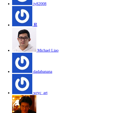
jy82008
易
Michael Liao
dadabanana
wryc_art