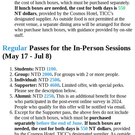
the cost of lunch boxes, which must be purchased separately.
If lunch boxes are needed, the cost for both days is
550
NT dollars
, provided by the Cosmos Hotel, TICC's
designated supplier. As outside food is not permitted at the
event venue, a separate dining area will be arranged for those
who purchase lunch boxes, with guidance provided by on-site
staff.
Regular
Passes for the In-Person Sessions
(May 17 - Jul 8)
Students:
NTD
1100
.
Group:
NTD
2000
.
For groups with 2 or more people.
Individual:
NTD
2500
.
Supporter:
NTD
4600
.
Limited offer, with special perks.
Please see the description below.
Alumni:
NTD
2250
.
This is an additional benefit for those
who participated in the post-event online survey in 2024.
People who qualify for this offer will be notified via email.
Except for the Supporter pass, the above fees do not include
the cost of lunch boxes, which must be
purchased
separately
before the end of June
.
If lunch boxes are
needed, the cost for both days is
550
NT dollars
, provided
by the Cosmos Hotel, TICC's designated supplier. As outside