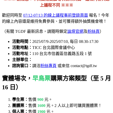
上議程不同 ※※※
歡迎同時至
07/12-07/13 的線上議程事前登錄頁面
報名！今年
的線上內容還是維持免費參與、並可獲得額外抽獎機會唷！
（有關 TGDF 最新訊息，請隨時鎖定
論壇官網
及
粉絲頁
）
活動時間：
2025/07/9-2025/07/10, 每日 08:30-17:30
活動地點：
TICC 台北國際會議中心
活動地址：
110 台北市信義區信義路五段 1 號
主辦單位：
諮詢窗口：
請洽
粉絲專頁
或來信 contact@tgdf.tw
實體場次，
早鳥票
購票方案類型（至 5 月
16 日）
學生票：
售價
900
元。
團體票：
售價
1600
元。2 人以上即可購買團體票！
個人票：
售價
1900
元。