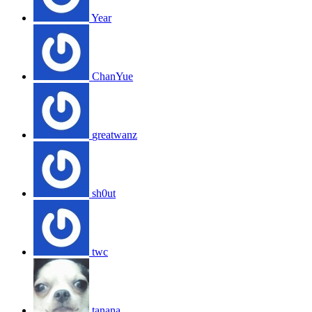
Year
ChanYue
greatwanz
sh0ut
twc
tanana