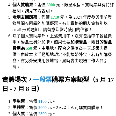
個人贊助票
：售價
3900
元，限量販售。贊助票具有特殊
福利，請見下方說明。
老朋友回歸票
：售價
1710
元。為 2024 年度參與事前登
錄與問卷回饋的加碼優惠。有此資格的朋友會特別以
email 形式通知，請留意您當時使用的信箱！
除了個人贊助票外，上述費用中，沒有包括中午餐盒費
用，餐盒需另外加購。如果需要
加購餐盒
，
兩日的餐盒
費用為
550
元
，由場地方配合之供應商－天成飯店提
供。由於本次活動場地規定不能攜帶外食，若有加購餐
盒，會另外安排用餐地點，屆時會由現場工作人員引
導。
實體場次，
一般票
購票方案類型（5 月 17
日 - 7 月 8 日）
學生票：
售價
1100
元。
團體票：
售價
2000
元。2人以上即可購買團體票！
個人票：
售價
2500
元。