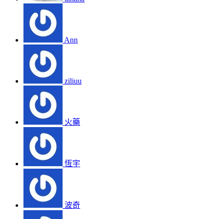
Ann
ziliuu
火藥
恆宇
波奇