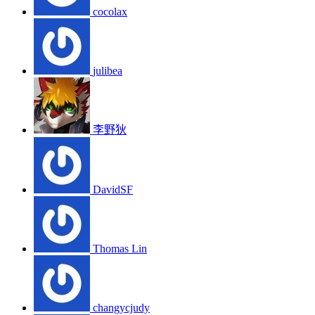
cocolax
julibea
李野狄
DavidSF
Thomas Lin
changycjudy