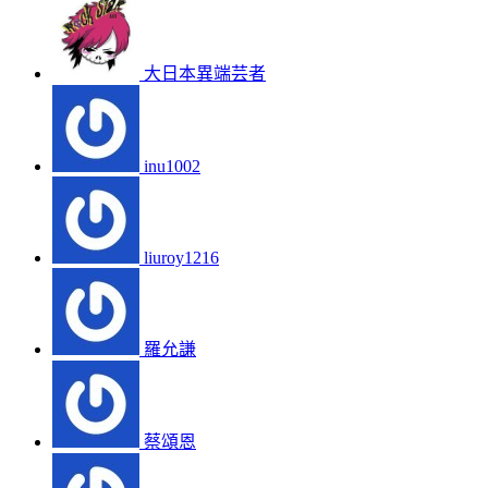
大日本異端芸者
inu1002
liuroy1216
羅允謙
蔡頌恩