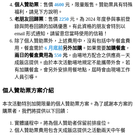
個人贊助票
：售價
4600
元，限量販售。贊助票具有特殊
福利，請見下方說明。
老朋友回歸票
：售價
2250
元。為 2024 年度參與事前登
錄與問卷回饋的加碼優惠。有此資格的朋友會特別以
email 形式通知，請留意您當時使用的信箱！
除了個人贊助票外，上述費用中，沒有包括中午餐盒費
用，餐盒需於
6 月底前
另外加購
。如果需要
加購餐盒
，
兩日的餐盒費用為
550
元
，由場地方配合之供應商－天
成飯店提供。由於本次活動場地規定不能攜帶外食，若
有加購餐盒，會另外安排用餐地點，屆時會由現場工作
人員引導。
個人贊助票方案介紹
本次活動特別加開限量的個人贊助票方案。為了感謝本方案的
購票者，我們將提供以下回饋：
實體議程中，將為個人贊助者保留前排座位。
個人贊助票費用包含天成飯店提供之活動兩天中午餐