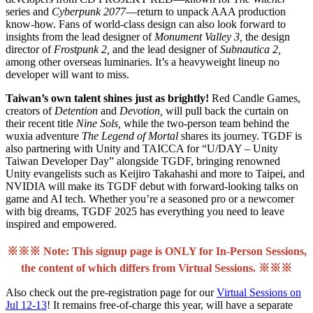
series and
Cyberpunk 2077
—return to unpack AAA production
know-how. Fans of world-class design can also look forward to
insights from the lead designer of
Monument Valley 3,
the design
director of
Frostpunk 2,
and the lead designer of
Subnautica 2,
among other overseas luminaries. It’s a heavyweight lineup no
developer will want to miss.
Taiwan’s own talent shines just as brightly!
Red Candle Games,
creators of
Detention
and
Devotion,
will pull back the curtain on
their recent title
Nine Sols,
while the two-person team behind the
wuxia adventure
The Legend of Mortal
shares its journey. TGDF is
also partnering with Unity and TAICCA for “U/DAY – Unity
Taiwan Developer Day” alongside TGDF, bringing renowned
Unity evangelists such as Keijiro Takahashi and more to Taipei, and
NVIDIA will make its TGDF debut with forward-looking talks on
game and AI tech. Whether you’re a seasoned pro or a newcomer
with big dreams, TGDF 2025 has everything you need to leave
inspired and empowered.
※※※ Note: This signup page is ONLY for In-Person Sessions,
the content of which differs from Virtual Sessions. ※※※
Also check out the pre-registration page for our
Virtual Sessions on
Jul 12-13
! It remains free-of-charge this year, will have a separate