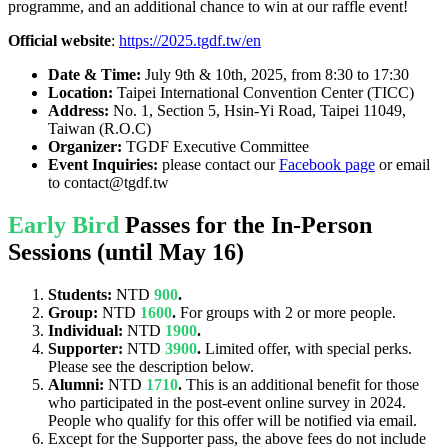
programme, and an additional chance to win at our raffle event!
Official website
:
https://2025.tgdf.tw/en
Date & Time:
July 9th & 10th, 2025, from 8:30 to 17:30
Location:
Taipei International Convention Center (TICC)
Address:
No. 1, Section 5, Hsin-Yi Road, Taipei 11049,
Taiwan (R.O.C)
Organizer:
TGDF Executive Committee
Event Inquiries:
please contact our
Facebook page
or email
to contact@tgdf.tw
Early Bird
Passes for the In-Person
Sessions (until May 16)
Students:
NTD
900
.
Group:
NTD
1600
.
For groups with 2 or more people.
Individual:
NTD
1900
.
Supporter:
NTD
3900
.
Limited offer, with special perks.
Please see the description below.
Alumni:
NTD
1710
.
This is an additional benefit for those
who participated in the post-event online survey in 2024.
People who qualify for this offer will be notified via email.
Except for the Supporter pass, the above fees do not include