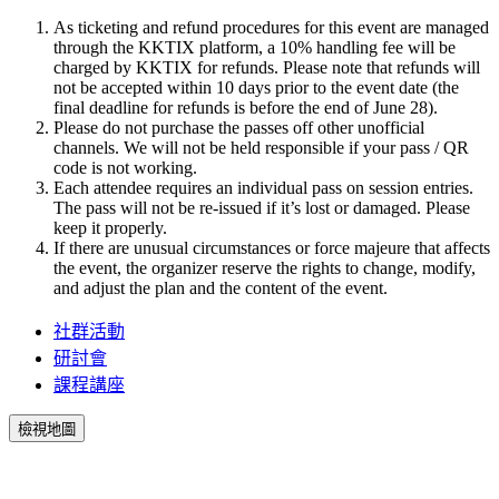
As ticketing and refund procedures for this event are managed
through the KKTIX platform, a 10% handling fee will be
charged by KKTIX for refunds. Please note that refunds will
not be accepted within 10 days prior to the event date (the
final deadline for refunds is before the end of June 28).
Please do not purchase the passes off other unofficial
channels. We will not be held responsible if your pass / QR
code is not working.
Each attendee requires an individual pass on session entries.
The pass will not be re-issued if it’s lost or damaged. Please
keep it properly.
If there are unusual circumstances or force majeure that affects
the event, the organizer reserve the rights to change, modify,
and adjust the plan and the content of the event.
社群活動
研討會
課程講座
檢視地圖