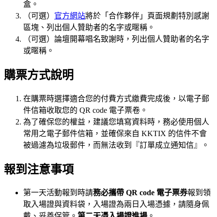
盒。
（可選）
官方網站
將於「合作夥伴」頁面規劃特別感謝
區塊、列出個人贊助者的名字或暱稱。
（可選）論壇開幕唱名致謝時，列出個人贊助者的名字
或暱稱。
購票方式說明
在購票時選擇適合您的付費方式繳費完成後，以電子郵
件信箱收取您的 QR code 電子票卷。
為了確保您的權益，建議您填寫資料時，務必使用個人
常用之電子郵件信箱，並確保來自 KKTIX 的信件不會
被過濾為垃圾郵件，而無法收到『訂單成立通知信』。
報到注意事項
第一天活動報到時請
務必攜帶 QR code 電子票券
報到領
取入場證與資料袋，入場證為兩日入場憑據，請隨身佩
戴、妥善保管。
第二天憑入場證進場
。