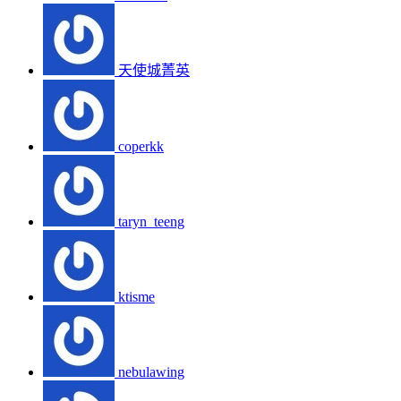
天使城菁英
coperkk
taryn_teeng
ktisme
nebulawing