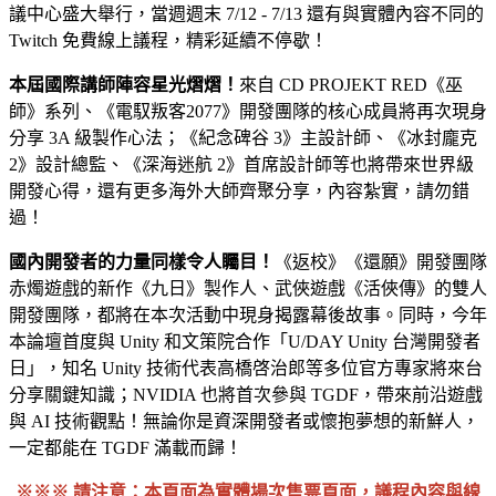
議中心盛大舉行，當週週末 7/12 - 7/13 還有與實體內容不同的
Twitch 免費線上議程，精彩延續不停歇！
本屆國際講師陣容星光熠熠！
來自 CD PROJEKT RED《巫
師》系列、《電馭叛客2077》開發團隊的核心成員將再次現身
分享 3A 級製作心法；《紀念碑谷 3》主設計師、《冰封龐克
2》設計總監、《深海迷航 2》首席設計師等也將帶來世界級
開發心得，還有更多海外大師齊聚分享，內容紮實，請勿錯
過！
國內開發者的力量同樣令人矚目！
《返校》《還願》開發團隊
赤燭遊戲的新作《九日》製作人、武俠遊戲《活俠傳》的雙人
開發團隊，都將在本次活動中現身揭露幕後故事。同時，今年
本論壇首度與 Unity 和文策院合作「U/DAY Unity 台灣開發者
日」，知名 Unity 技術代表高橋啓治郎等多位官方專家將來台
分享關鍵知識；NVIDIA 也將首次參與 TGDF，帶來前沿遊戲
與 AI 技術觀點！無論你是資深開發者或懷抱夢想的新鮮人，
一定都能在 TGDF 滿載而歸！
※※※ 請注意：本頁面為實體場次售票頁面，議程內容與線