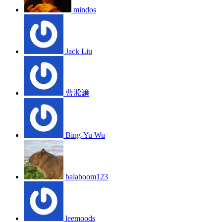
mindos
Jack Liu
曹淞濂
Bing-Yu Wu
balaboom123
leemoods